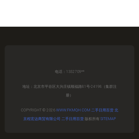
电话：1352709**
地址：北京市平谷区大兴庄镇顺福路81号-24198（集群注
册）
COPYRIGHT © 2026
WWW.FKMQH.COM
二手日用百货
北
京程宏达商贸有限公司
二手日用百货
版权所有
SITEMAP