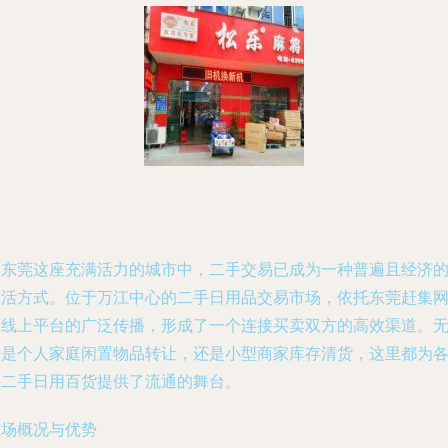
在东莞这座充满活力的城市中，二手交易已成为一种普遍且经济
生活方式。位于万江中心的二手日用品交易市场，依托东莞赶集
等线上平台的广泛传播，形成了一个连接买卖双方的高效渠道。
论是个人家庭闲置物品转让，还是小型商家库存清货，这里都为
类二手日用百货提供了流通的舞台。
市场概况与优势