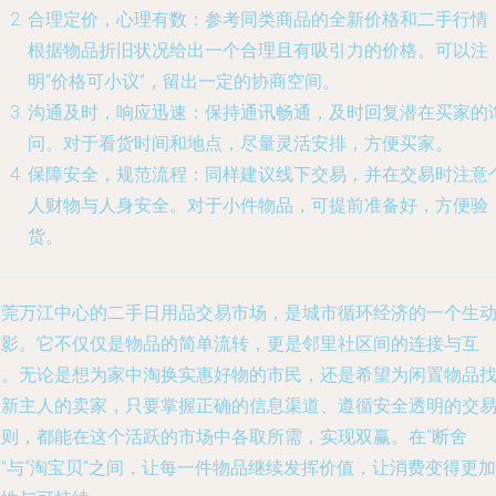
合理定价，心理有数
：参考同类商品的全新价格和二手行情
根据物品折旧状况给出一个合理且有吸引力的价格。可以注
明“价格可小议”，留出一定的协商空间。
沟通及时，响应迅速
：保持通讯畅通，及时回复潜在买家的
问。对于看货时间和地点，尽量灵活安排，方便买家。
保障安全，规范流程
：同样建议线下交易，并在交易时注意
人财物与人身安全。对于小件物品，可提前准备好，方便验
货。
东莞万江中心的二手日用品交易市场，是城市循环经济的一个生
缩影。它不仅仅是物品的简单流转，更是邻里社区间的连接与互
动。无论是想为家中淘换实惠好物的市民，还是希望为闲置物品
到新主人的卖家，只要掌握正确的信息渠道、遵循安全透明的交
原则，都能在这个活跃的市场中各取所需，实现双赢。在“断舍
”与“淘宝贝”之间，让每一件物品继续发挥价值，让消费变得更加