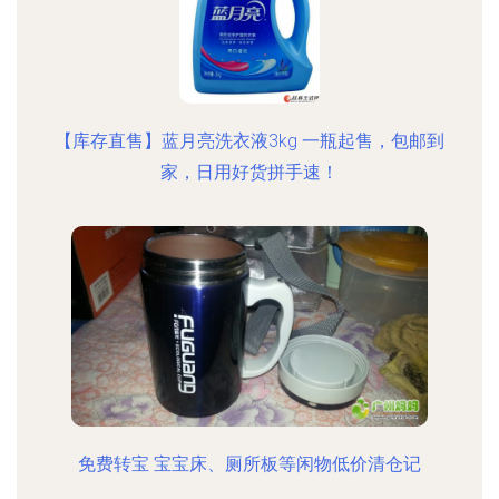
【库存直售】蓝月亮洗衣液3kg 一瓶起售，包邮到
家，日用好货拼手速！
免费转宝 宝宝床、厕所板等闲物低价清仓记