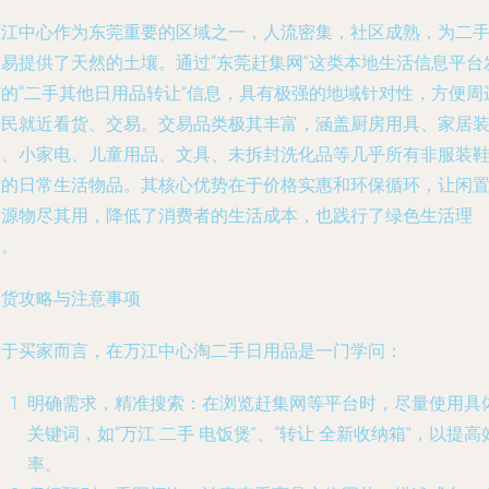
万江中心作为东莞重要的区域之一，人流密集，社区成熟，为二
交易提供了天然的土壤。通过“东莞赶集网”这类本地生活信息平台
布的“二手其他日用品转让”信息，具有极强的地域针对性，方便周
居民就近看货、交易。交易品类极其丰富，涵盖厨房用具、家居
饰、小家电、儿童用品、文具、未拆封洗化品等几乎所有非服装
帽的日常生活物品。其核心优势在于
价格实惠
和
环保循环
，让闲
资源物尽其用，降低了消费者的生活成本，也践行了绿色生活理
念。
淘货攻略与注意事项
对于买家而言，在万江中心淘二手日用品是一门学问：
明确需求，精准搜索
：在浏览赶集网等平台时，尽量使用具
关键词，如“万江 二手 电饭煲”、“转让 全新收纳箱”，以提高
率。