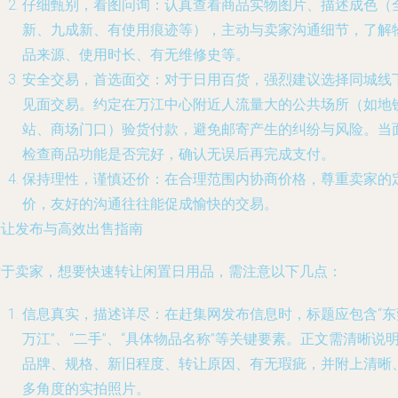
仔细甄别，看图问询
：认真查看商品实物图片、描述成色（
新、九成新、有使用痕迹等），主动与卖家沟通细节，了解
品来源、使用时长、有无维修史等。
安全交易，首选面交
：对于日用百货，强烈建议选择同城线
见面交易。约定在万江中心附近人流量大的公共场所（如地
站、商场门口）验货付款，避免邮寄产生的纠纷与风险。当
检查商品功能是否完好，确认无误后再完成支付。
保持理性，谨慎还价
：在合理范围内协商价格，尊重卖家的
价，友好的沟通往往能促成愉快的交易。
转让发布与高效出售指南
对于卖家，想要快速转让闲置日用品，需注意以下几点：
信息真实，描述详尽
：在赶集网发布信息时，标题应包含“东
万江”、“二手”、“具体物品名称”等关键要素。正文需清晰说
品牌、规格、新旧程度、转让原因、有无瑕疵，并附上
清晰
多角度
的实拍照片。